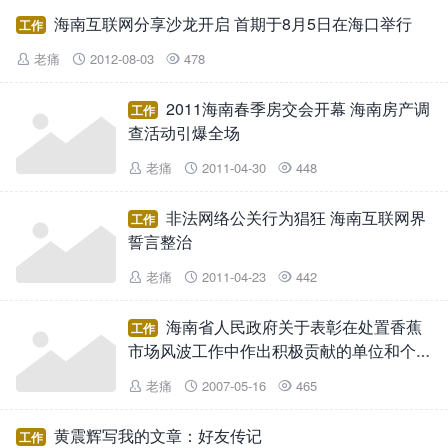
海南互联网分享沙龙开启 首期于8月5日在海口举行
工作
老痛
2012-08-03
478



2011海南春季房交会开幕 海南房产调
工作
查活动引爆全场
老痛
2011-04-30
448



非法网络公关行为猖狂 海南互联网界
工作
誓言整治
老痛
2011-04-23
442



海南省人民政府关于表彰在处置香蕉
工作
市场风波工作中作出积极贡献的单位和个人
的通报
老痛
2007-05-16
465



黄震辉写我的文章：好友传记
工作