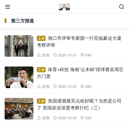


第三方报道
海口市评审专家团一行莅临豪达大厦
工作
考察评审
老痛
2020-12-31
549



体育+科技 海南”云木杯”排球赛采用芯
工作
片门票
老痛
2020-12-25
490



美国灌溉展买点啥好呢？当然是公司
工作
了 美国农业深度考察行纪（三）
老痛
2020-12-20
525


