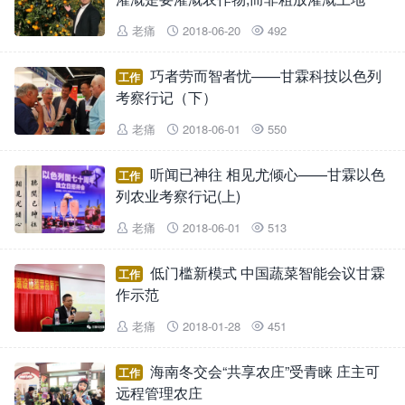
老痛
2018-06-20
492



巧者劳而智者忧——甘霖科技以色列
工作
考察行记（下）
老痛
2018-06-01
550



听闻已神往 相见尤倾心——甘霖以色
工作
列农业考察行记(上)
老痛
2018-06-01
513



低门槛新模式 中国蔬菜智能会议甘霖
工作
作示范
老痛
2018-01-28
451



海南冬交会“共享农庄”受青睐 庄主可
工作
远程管理农庄