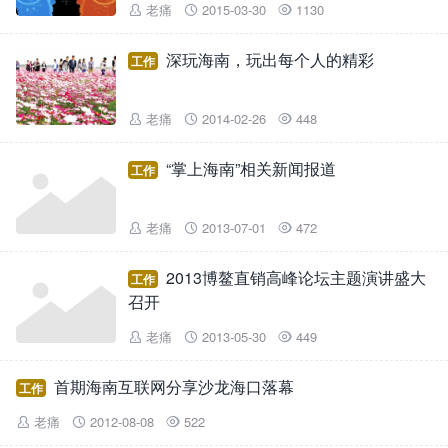
老痛
2015-03-30
1130



深玩海南，玩出每个人的精彩
工作
老痛
2014-02-26
448



“掌上海南”相关新闻报道
工作
老痛
2013-07-01
472



2013博鳌直销高峰论坛主题演讲盛大
工作
召开
老痛
2013-05-30
449



首期海南互联网分享沙龙海口落幕
工作
老痛
2012-08-08
522


