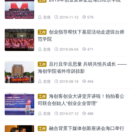
工作
老痛
2019-11-12
579



创业指导帮扶下基层活动走进琼台师
工作
范学院
老痛
2019-09-04
471



且行且学且思量 共研共悟共成长 ——
工作
海创学院省外培训掠影
老痛
2019-08-19
494



海创客创业大讲堂开讲啦！拍拍看公
工作
司联合创始人“创业企业管理”
老痛
2019-07-12
486



融合背景下媒体创新座谈会海口举行
工作