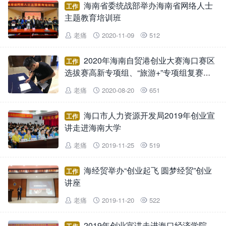
海南省委统战部举办海南省网络人士
工作
主题教育培训班
老痛
2020-11-09
512



2020年海南自贸港创业大赛海口赛区
工作
选拔赛高新专项组、“旅游+”专项组复赛前
培训圆满完成
老痛
2020-08-20
651



海口市人力资源开发局2019年创业宣
工作
讲走进海南大学
老痛
2019-11-25
519



海经贸举办“创业起飞 圆梦经贸”创业
工作
讲座
老痛
2019-11-20
522



2019年创业宣讲走进海口经济学院