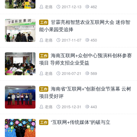
老痛
2017-12-13
462



甘霖亮相智慧农业互联网大会 迷你智
工作
能小果园受追捧
老痛
2017-11-07
450



海南互联网+众创中心预演科创杯参赛
工作
项目 导师支招企业受益
老痛
2016-07-21
569



海南省“互联网+”创新创业节落幕 云树
工作
项目受好评
老痛
2015-12-31
443



“互联网+传统媒体”的破与立
工作