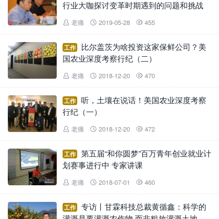
行业大咖探讨变革时期遇到的问题和挑战
老痛
2019-05-28
455



比尔盖茨为啥投资这家保鲜公司？美
工作
国农业深度考察行纪（二）
老痛
2018-12-20
470



听，土壤在说话！美国农业深度考察
工作
行纪（一）
老痛
2018-12-20
472



第五届“和你圆梦”百万青年创业就业计
工作
划赛事进行中 专家讲课
老痛
2018-07-01
460



专访丨甘霖科技总裁黄循鑫：科学的
工作
灌溉是要灌溉农作物,而非粗放灌溉土地